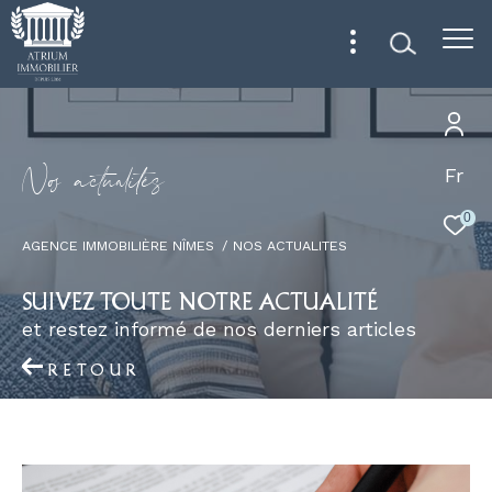
N
o
a
c
t
u
a
i
é
s
Fr
0
AGENCE IMMOBILIÈRE NÎMES
NOS ACTUALITES
SUIVEZ TOUTE NOTRE ACTUALITÉ
et restez informé de nos derniers articles
RETOUR