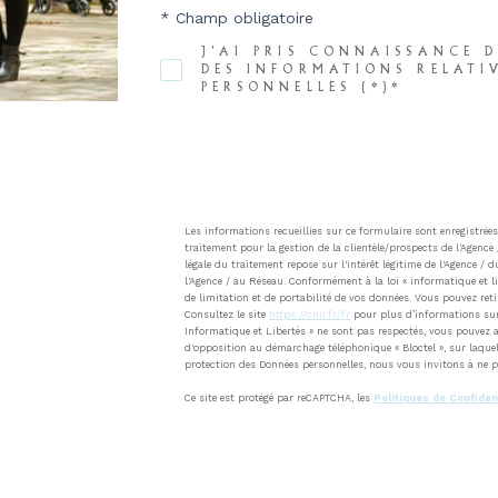
* Champ obligatoire
J'AI PRIS CONNAISSANCE D
DES INFORMATIONS RELATI
PERSONNELLES (*)*
Les informations recueillies sur ce formulaire sont enregistr
traitement pour la gestion de la clientèle/prospects de l'Agen
légale du traitement repose sur l'intérêt légitime de l'Agence 
l'Agence / au Réseau. Conformément à la loi « informatique et li
de limitation et de portabilité de vos données. Vous pouvez re
Consultez le site
https://cnil.fr/fr
pour plus d’informations sur v
Informatique et Libertés » ne sont pas respectés, vous pouvez a
d'opposition au démarchage téléphonique « Bloctel », sur laquel
protection des Données personnelles, nous vous invitons à ne p
Ce site est protégé par reCAPTCHA, les
Politiques de Confiden