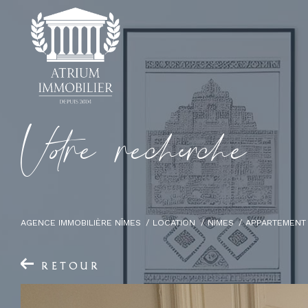
V
o
r
e
r
e
c
e
c
e
AGENCE IMMOBILIÈRE NÎMES
LOCATION
NIMES
APPARTEMENT
RETOUR