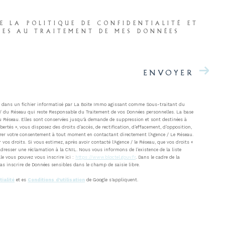
E LA POLITIQUE DE CONFIDENTIALITÉ ET
VES AU TRAITEMENT DE MES DONNÉES
ENVOYER
ées dans un fichier informatisé par La Boite Immo agissant comme Sous-traitant du
ce / du Réseau qui reste Responsable du Traitement de vos Données personnelles. La base
/ du Réseau. Elles sont conservées jusqu'à demande de suppression et sont destinées à
bertés », vous disposez des droits d’accès, de rectification, d’effacement, d’opposition,
tirer votre consentement à tout moment en contactant directement l’Agence / Le Réseau.
os droits. Si vous estimez, après avoir contacté l'Agence / le Réseau, que vos droits «
dresser une réclamation à la CNIL. Nous vous informons de l’existence de la liste
le vous pouvez vous inscrire ici :
https://www.bloctel.gouv.fr
. Dans le cadre de la
as inscrire de Données sensibles dans le champ de saisie libre.
tialité
et es
Conditions d'utilisation
de Google s'appliquent.