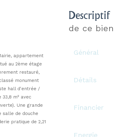
descriptif
de ce bien
Général
Mairie, appartement
itué au 2ème étage
ièrement restauré,
Détails
t classé monument
te hall d'entrée /
e 33,8 m² avec
uverte). Une grande
Financier
 salle de douche
erie pratique de 2,21
Energie