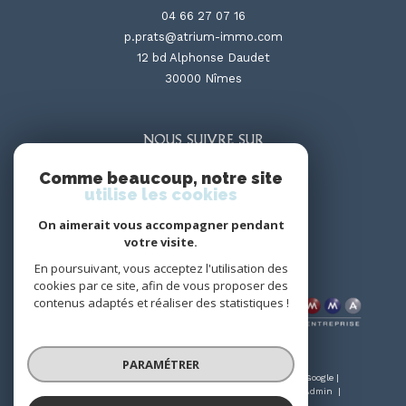
04 66 27 07 16
p.prats@atrium-immo.com
12 bd Alphonse Daudet
30000
nîmes
NOUS SUIVRE SUR
Comme beaucoup, notre site
utilise les cookies
On aimerait vous accompagner pendant
votre visite.
En poursuivant, vous acceptez l'utilisation des
ADHÉRENTS
cookies par ce site, afin de vous proposer des
contenus adaptés et réaliser des statistiques !
PARAMÉTRER
© 2026 | Tous droits réservés | Traduction powered by Google |
Nos honoraires
Plan du site
Mentions légales
Admin
Nos liens
Politique RGPD
Cookies