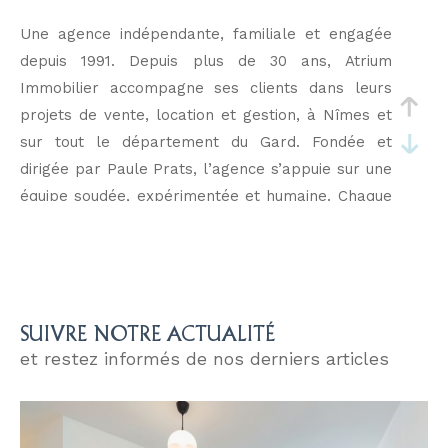
Une agence indépendante, familiale et engagée
depuis 1991. Depuis plus de 30 ans, Atrium
Immobilier accompagne ses clients dans leurs
projets de vente, location et gestion, à Nîmes et
sur tout le département du Gard. Fondée et
dirigée par Paule Prats, l’agence s’appuie sur une
équipe soudée, expérimentée et humaine. Chaque
collaborateur partage une même exigence : offrir
un accompagnement sur mesure, alliant
proximité, rigueur et écoute. Chez Atrium, nous
croyons à la stabilité des relations, à la valeur du
conseil, et à l’importance de travailler avec sens.
SUIVRE NOTRE ACTUALITÉ
Notre différence ? Une structure à taille humaine,
et restez informés de nos derniers articles
portée par des valeurs fortes… et une équipe
présente, impliquée et fidèle.