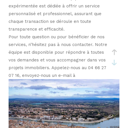
expérimentée est dédiée à offrir un service
personnalisé et professionnel, assurant que
chaque transaction se déroule en toute
transparence et efficacité.
Pour toute question ou pour bénéficier de nos
services, n’hésitez pas à nous contacter. Notre
équipe est disponible pour répondre à toutes
vos demandes et vous accompagner dans vos
projets immobiliers. Appelez-nous au 04 66 27
07 16, envoyez-nous un e-mail à
p.prats@atrium-immo.com
, ou visitez-nous au
12 bd Alphonse Daudet, 30000 Nîmes. Atrium
Immobilier est votre partenaire de confiance
pour un service immobilier d'excellence.
Avec Atrium Immobilier, profitez d'une
expertise locale et d'un accompagnement sur