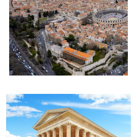
mesure pour tous vos projets immobiliers à
Nîmes et ses alentours.
Vente de Biens Immobiliers
Vous souhaitez vendre votre
bien immobilier à
Nîmes
ou dans ses environs ? Atrium
Immobilier met à votre disposition son
expertise pour une vente rapide et au meilleur
prix. Nous assurons une évaluation précise de
votre propriété, une visibilité maximale grâce à
nos outils de marketing et un accompagnement
complet tout au long du processus de vente.
Location et Gestion Locative
Trouver le locataire idéal ou gérer votre bien
en location peut être complexe. Notre agence
immobilière à Nîmes prend en charge la
gestion locative de vos biens, de la recherche